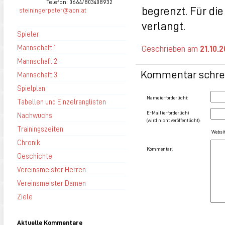
Telefon: 0664/803408932
begrenzt. Für di
steiningerpeter@aon.at
verlangt.
Spieler
Mannschaft 1
Geschrieben am
21.10.
Mannschaft 2
Kommentar schre
Mannschaft 3
Spielplan
Name (erforderlich):
Tabellen und Einzelranglisten
E-Mail (erforderlich)
Nachwuchs
(wird nicht veröffentlicht):
Trainingszeiten
Websit
Chronik
Kommentar:
Geschichte
Vereinsmeister Herren
Vereinsmeister Damen
Ziele
Aktuelle Kommentare