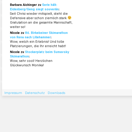
Barbara Aichinger zu
Serie hält:
Eidenberg/Geng siegt souverän
:
Seit Chrisi wieder mitspielt, steht die
Defensive aber schon ziemlich stark
Gratulation an die gesamte Mannschaft,
weiter so!
NIcole zu
86. Birkebeiner Skimarathon
von Rena nach Lillehammer
:
Wow, welch ein Erlebnis! Und tolle
Platzierungen, die Ihr erreicht habt!
Nicole zu
Stockerplatz beim Sumavsky
Skimarathon
:
Wow, sehr cool! Herzlichen
Glückwunsch Monika!
Impressum
Datenschutz
Downloads