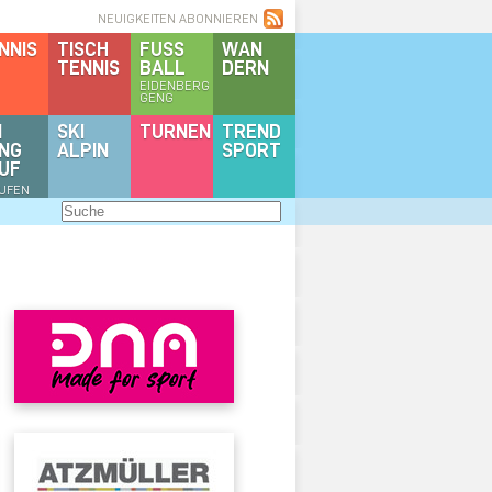
NEUIGKEITEN ABONNIEREN
NNIS
TISCH
FUSS
WAN
TENNIS
BALL
DERN
EIDENBERG
GENG
I
SKI
TURNEN
TREND
NG
ALPIN
SPORT
UF
AUFEN