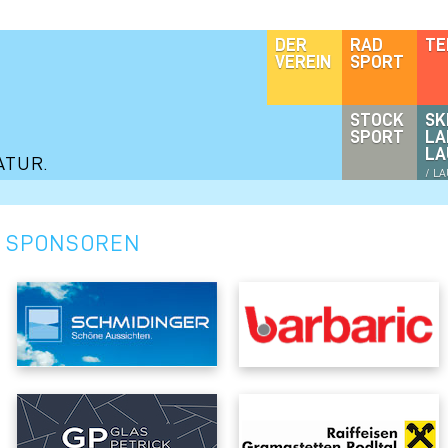
DER
RAD
TE
VEREIN
SPORT
STOCK
SK
SPORT
LA
LA
ATUR.
/ L
SPONSOREN