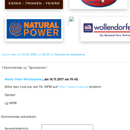
Geschrieben am
07.01.2010
um
20:02
von
Sportunion Eidenberg
1 Kommentar zu “Sponsoren”:
Martin Peter Weixlbaumer
, am
16.11.2017 um 19:45
:
Bitte den Link bei der Fa. MPW auf
http://www.mpw.at
ändern!
Danke!
Lg MPW
Kommentar schreiben:
Name (erforderlich):