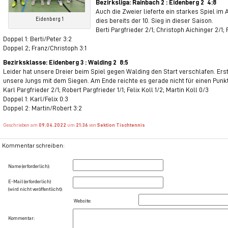
Bezirksliga: Rainbach 2 : Eidenberg 2 4:8
Auch die Zweier lieferte ein starkes Spiel im
Eidenberg 1
dies bereits der 10. Sieg in dieser Saison.
Berti Pargfrieder 2/1; Christoph Aichinger 2/1; 
Doppel 1: Berti/Peter 3:2
Doppel 2; Franz/Christoph 3:1
Bezirksklasse: Eidenberg 3 : Walding 2 8:5
Leider hat unsere Dreier beim Spiel gegen Walding den Start verschlafen. Erst
unsere Jungs mit dem Siegen. Am Ende reichte es gerade nicht für einen Punk
Karl Pargfrieder 2/1; Robert Pargfrieder 1/1; Felix Koll 1/2; Martin Koll 0/3
Doppel 1: Karl/Felix 0:3
Doppel 2: Martin/Robert 3:2
Geschrieben am
09.04.2022
um
21:36
von
Sektion Tischtennis
Kommentar schreiben:
Name (erforderlich):
E-Mail (erforderlich)
(wird nicht veröffentlicht):
Website:
Kommentar: