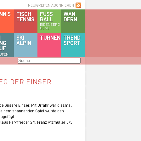
NEUIGKEITEN ABONNIEREN
NNIS
TISCH
FUSS
WAN
TENNIS
BALL
DERN
EIDENBERG
GENG
I
SKI
TURNEN
TREND
NG
ALPIN
SPORT
UF
AUFEN
EG DER EINSER
nde unsere Einser. Mit Urfahr war diesmal
n einem spannenden Spiel wurde den
zugefügt.
Klaus Pargfrieder 2/1; Franz Atzmüller 0/3