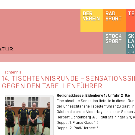
DER
RAD
TE
VEREIN
SPORT
STOCK
SK
SPORT
LA
LA
ATUR.
/ L
Tischtennis
14. TISCHTENNISRUNDE – SENSATIONSSI
GEGEN DEN TABELLENFÜHRER
Regionalklasse: Eidenberg 1 : Urfahr 2 8:6
Eine absolute Sensation lieferte in dieser Ru
der ungeschlagene Tabellenführer zu Gast. I
Gästen die erste Niederlage in dieser Saison 
Herbert Lichtenberg 3/0; Rudi Steininger 2/1; 
Doppel 1: Franz/Klaus 1:3
Doppel 2: Rudi/Herbert 3:1