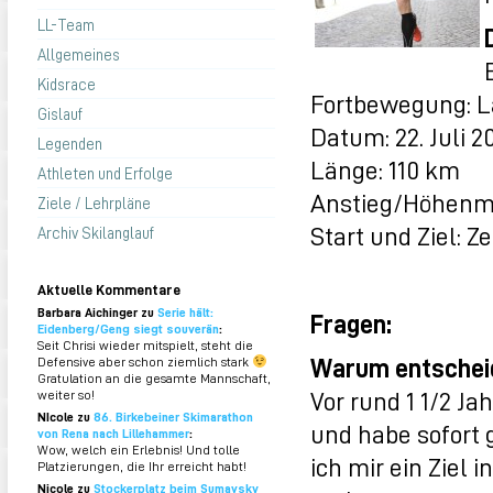
LL-Team
Allgemeines
Kidsrace
Fortbewegung: L
Gislauf
Datum: 22. Juli 20
Legenden
Länge: 110 km
Athleten und Erfolge
Anstieg/Höhenm
Ziele / Lehrpläne
Start und Ziel: 
Archiv Skilanglauf
Aktuelle Kommentare
Barbara Aichinger zu
Serie hält:
Fragen:
Eidenberg/Geng siegt souverän
:
Seit Chrisi wieder mitspielt, steht die
Warum entscheid
Defensive aber schon ziemlich stark
Gratulation an die gesamte Mannschaft,
Vor rund 1 1/2 J
weiter so!
NIcole zu
86. Birkebeiner Skimarathon
und habe sofort 
von Rena nach Lillehammer
:
Wow, welch ein Erlebnis! Und tolle
ich mir ein Ziel 
Platzierungen, die Ihr erreicht habt!
Nicole zu
Stockerplatz beim Sumavsky