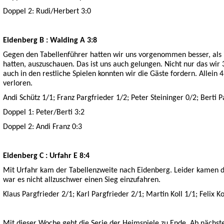
Doppel 2: Rudi/Herbert 3:0
Eidenberg B : Walding A 3:8
Gegen den Tabellenführer hatten wir uns vorgenommen besser, als 
hatten, auszuschauen. Das ist uns auch gelungen. Nicht nur das wi
auch in den restliche Spielen konnten wir die Gäste fordern. Allein 4
verloren.
Andi Schütz 1/1; Franz Pargfrieder 1/2; Peter Steininger 0/2; Berti 
Doppel 1: Peter/Berti 3:2
Doppel 2: Andi Franz 0:3
Eidenberg C : Urfahr E 8:4
Mit Urfahr kam der Tabellenzweite nach Eidenberg. Leider kamen di
war es nicht allzuschwer einen Sieg einzufahren.
Klaus Pargfrieder 2/1; Karl Pargfrieder 2/1; Martin Koll 1/1; Felix Ko
Mit dieser Woche geht die Serie der Heimspiele zu Ende. Ab nächste