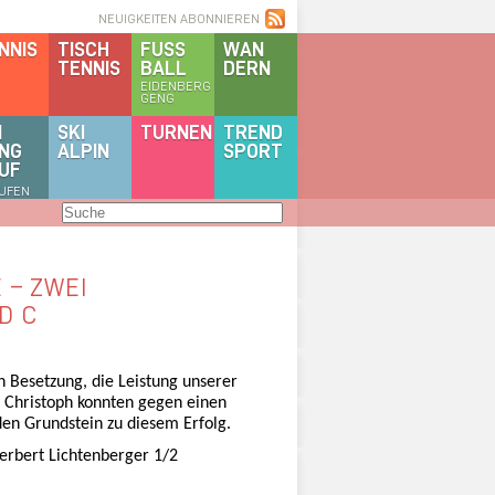
NEUIGKEITEN ABONNIEREN
NNIS
TISCH
FUSS
WAN
TENNIS
BALL
DERN
EIDENBERG
GENG
I
SKI
TURNEN
TREND
NG
ALPIN
SPORT
UF
AUFEN
 – ZWEI
D C
n Besetzung, die Leistung unserer
d Christoph konnten gegen einen
den Grundstein zu diesem Erfolg.
Herbert Lichtenberger 1/2