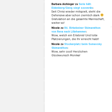
Barbara Aichinger zu
Serie hält:
Eidenberg/Geng siegt souverän
:
Seit Chrisi wieder mitspielt, steht die
Defensive aber schon ziemlich stark
Gratulation an die gesamte Mannschaft,
weiter so!
NIcole zu
86. Birkebeiner Skimarathon
von Rena nach Lillehammer
:
Wow, welch ein Erlebnis! Und tolle
Platzierungen, die Ihr erreicht habt!
Nicole zu
Stockerplatz beim Sumavsky
Skimarathon
:
Wow, sehr cool! Herzlichen
Glückwunsch Monika!