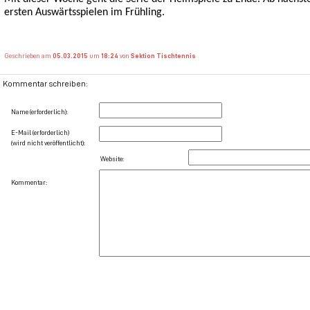
ersten Auswärtsspielen im Frühling.
Geschrieben am
05.03.2015
um
18:24
von
Sektion Tischtennis
Kommentar schreiben:
Name (erforderlich):
E-Mail (erforderlich)
(wird nicht veröffentlicht):
Website:
Kommentar: