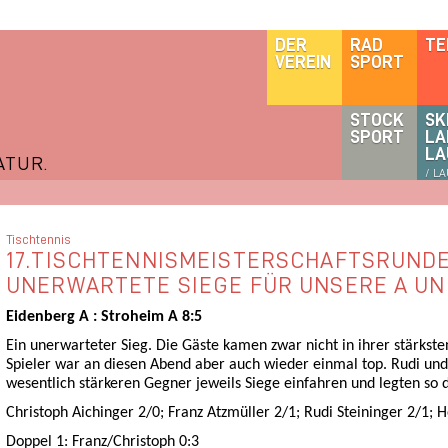
DER
RAD
TE
VEREIN
SPORT
STOCK
SK
SPORT
LA
LA
ATUR.
/ L
Tischtennis
17.TISCHTENNISMEISTERSCHAFTSRUNDE
UNERWARTETE SIEGE FÜR UNSERE A UN
Eidenberg A : Stroheim A 8:5
Ein unerwarteter Sieg. Die Gäste kamen zwar nicht in ihrer stärkste
Spieler war an diesen Abend aber auch wieder einmal top. Rudi un
wesentlich stärkeren Gegner jeweils Siege einfahren und legten so 
Christoph Aichinger 2/0; Franz Atzmüller 2/1; Rudi Steininger 2/1; 
Doppel 1: Franz/Christoph 0:3