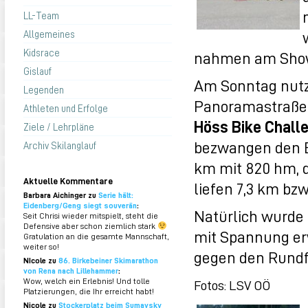
LL-Team
Allgemeines
Kidsrace
nahmen am Show
Gislauf
Am Sonntag nutz
Legenden
Panoramastraße
Athleten und Erfolge
Höss Bike Chall
Ziele / Lehrpläne
bezwangen den Be
Archiv Skilanglauf
km mit 820 hm, d
Aktuelle Kommentare
liefen 7,3 km bzw
Barbara Aichinger zu
Serie hält:
Eidenberg/Geng siegt souverän
:
Natürlich wurde
Seit Chrisi wieder mitspielt, steht die
Defensive aber schon ziemlich stark
mit Spannung erwa
Gratulation an die gesamte Mannschaft,
weiter so!
gegen den Rundfa
NIcole zu
86. Birkebeiner Skimarathon
von Rena nach Lillehammer
:
Wow, welch ein Erlebnis! Und tolle
Fotos: LSV OÖ
Platzierungen, die Ihr erreicht habt!
Nicole zu
Stockerplatz beim Sumavsky