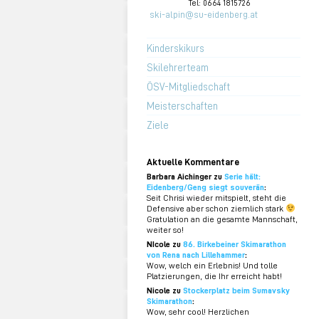
Tel: 0664 1815726
ski-alpin@su-eidenberg.at
Kinderskikurs
Skilehrerteam
ÖSV-Mitgliedschaft
Meisterschaften
Ziele
Aktuelle Kommentare
Barbara Aichinger zu
Serie hält:
Eidenberg/Geng siegt souverän
:
Seit Chrisi wieder mitspielt, steht die
Defensive aber schon ziemlich stark
Gratulation an die gesamte Mannschaft,
weiter so!
NIcole zu
86. Birkebeiner Skimarathon
von Rena nach Lillehammer
:
Wow, welch ein Erlebnis! Und tolle
Platzierungen, die Ihr erreicht habt!
Nicole zu
Stockerplatz beim Sumavsky
Skimarathon
:
Wow, sehr cool! Herzlichen