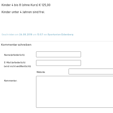
Kinder 4 bis 8 (ohne Kurs) € 125,00
Kinder unter 4 Jahren sind frei.
Geschrieben am
26.08.2018
um
13:57
von
Sportunion Eidenberg
Kommentar schreiben:
Name (erforderlich):
E-Mail (erforderlich)
(wird nicht veröffentlicht):
Website:
Kommentar: