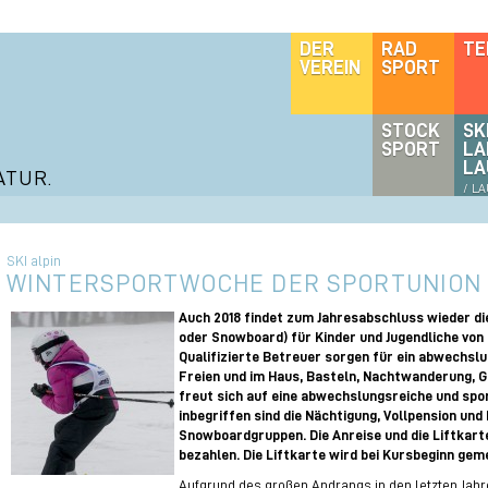
DER
RAD
TE
VEREIN
SPORT
STOCK
SK
SPORT
LA
LA
ATUR.
/ L
SKI alpin
WINTERSPORTWOCHE DER SPORTUNION
Auch 2018 findet zum Jahresabschluss wieder di
oder Snowboard) für Kinder und Jugendliche von 8
Qualifizierte Betreuer sorgen für ein abwechs
Freien und im Haus, Basteln, Nachtwanderung,
freut sich auf eine abwechslungsreiche und spo
inbegriffen sind die Nächtigung, Vollpension und
Snowboardgruppen. Die Anreise und die Liftkart
bezahlen. Die Liftkarte wird bei Kursbeginn ge
Aufgrund des großen Andrangs in den letzten Jahr