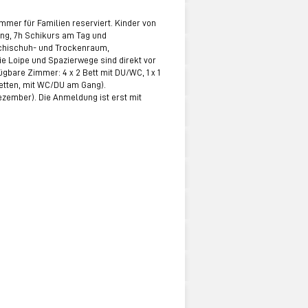
mmer für Familien reserviert. Kinder von
uung, 7h Schikurs am Tag und
Schischuh- und Trockenraum,
die Loipe und Spazierwege sind direkt vor
gbare Zimmer: 4 x 2 Bett mit DU/WC, 1 x 1
betten, mit WC/DU am Gang).
zember). Die Anmeldung ist erst mit