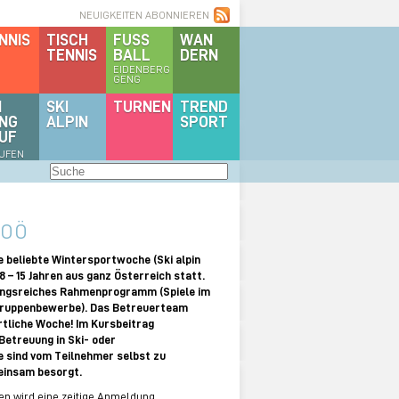
NEUIGKEITEN ABONNIEREN
NNIS
TISCH
FUSS
WAN
TENNIS
BALL
DERN
EIDENBERG
GENG
I
SKI
TURNEN
TREND
NG
ALPIN
SPORT
UF
AUFEN
 OÖ
e beliebte Wintersportwoche (Ski alpin
 – 15 Jahren aus ganz Österreich statt.
lungsreiches Rahmenprogramm (Spiele im
 Gruppenbewerbe). Das Betreuerteam
rtliche Woche! Im Kursbeitrag
 Betreuung in Ski- oder
e sind vom Teilnehmer selbst zu
meinsam besorgt.
en wird eine zeitige Anmeldung