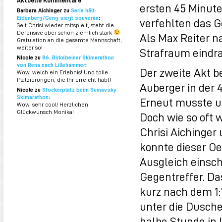
ersten 45 Minute
Barbara Aichinger zu
Serie hält:
Eidenberg/Geng siegt souverän
:
verfehlten das G
Seit Chrisi wieder mitspielt, steht die
Defensive aber schon ziemlich stark
Als Max Reiter n
Gratulation an die gesamte Mannschaft,
weiter so!
Strafraum eindra
NIcole zu
86. Birkebeiner Skimarathon
von Rena nach Lillehammer
:
Der zweite Akt 
Wow, welch ein Erlebnis! Und tolle
Platzierungen, die Ihr erreicht habt!
Auberger in der 
Nicole zu
Stockerplatz beim Sumavsky
Skimarathon
:
Erneut musste u
Wow, sehr cool! Herzlichen
Glückwunsch Monika!
Doch wie so oft 
Chrisi Aichinger
konnte dieser O
Ausgleich einsch
Gegentreffer. D
kurz nach dem 1:1
unter die Dusch
halbe Stunde in 