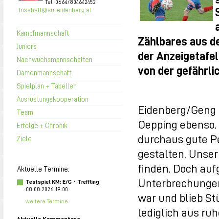
Tel: 0664/804642452
fussball@su-eidenberg.at
Kampfmannschaft
Zählbares aus d
Juniors
der Anzeigetafel
Nachwuchsmannschaften
von der gefährli
Damenmannschaft
Spielplan + Tabellen
Ausrüstungskooperation
Eidenberg/Geng s
Team
Oepping ebenso. 
Erfolge + Chronik
durchaus gute P
Ziele
gestalten. Unser
finden. Doch auf
Aktuelle Termine:
Unterbrechungen 
Testspiel KM: E/G - Treffling
08.08.2026 19:00
war und blieb St
weitere Termine
lediglich aus ru
Aktuelle Kommentare