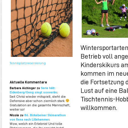
Wintersportarten
Betrieb voll ange
Kinderskikurs am
Tennisplatzreservierung
kommen im neuen
die Fortsetzung
Aktuelle Kommentare
Barbara Aichinger zu
Serie hält:
Lust auf eine Bal
Eidenberg/Geng siegt souverän
:
Seit Chrisi wieder mitspielt, steht die
Tischtennis-Hob
Defensive aber schon ziemlich stark
Gratulation an die gesamte Mannschaft,
willkommen.
weiter so!
NIcole zu
86. Birkebeiner Skimarathon
von Rena nach Lillehammer
:
Wow, welch ein Erlebnis! Und tolle
Platzierungen, die Ihr erreicht habt!