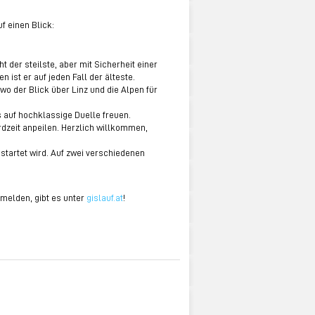
f einen Blick:
t der steilste, aber mit Sicherheit einer
ist er auf jeden Fall der älteste.
o der Blick über Linz und die Alpen für
s auf hochklassige Duelle freuen.
dzeit anpeilen. Herzlich willkommen,
estartet wird. Auf zwei verschiedenen
umelden, gibt es unter
gislauf.at
!