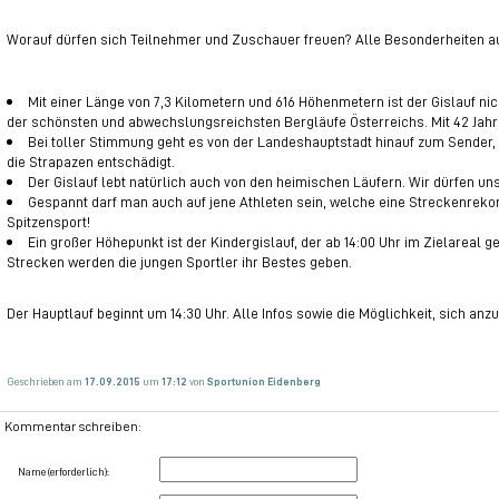
Worauf dürfen sich Teilnehmer und Zuschauer freuen? Alle Besonderheiten au
Mit einer Länge von 7,3 Kilometern und 616 Höhenmetern ist der Gislauf nich
der schönsten und abwechslungsreichsten Bergläufe Österreichs. Mit 42 Jahren 
Bei toller Stimmung geht es von der Landeshauptstadt hinauf zum Sender, w
die Strapazen entschädigt.
Der Gislauf lebt natürlich auch von den heimischen Läufern. Wir dürfen un
Gespannt darf man auch auf jene Athleten sein, welche eine Streckenrekor
Spitzensport!
Ein großer Höhepunkt ist der Kindergislauf, der ab 14:00 Uhr im Zielareal g
Strecken werden die jungen Sportler ihr Bestes geben.
Der Hauptlauf beginnt um 14:30 Uhr. Alle Infos sowie die Möglichkeit, sich anz
Geschrieben am
17.09.2015
um
17:12
von
Sportunion Eidenberg
Kommentar schreiben:
Name (erforderlich):