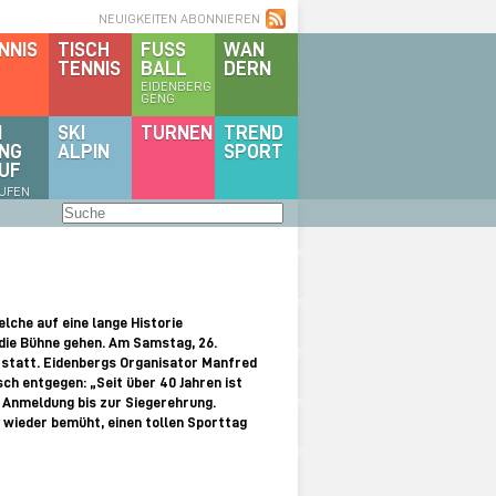
NEUIGKEITEN ABONNIEREN
NNIS
TISCH
FUSS
WAN
TENNIS
BALL
DERN
EIDENBERG
GENG
I
SKI
TURNEN
TREND
NG
ALPIN
SPORT
UF
AUFEN
lche auf eine lange Historie
 die Bühne gehen. Am Samstag, 26.
f statt. Eidenbergs Organisator Manfred
sch entgegen: „Seit über 40 Jahren ist
r Anmeldung bis zur Siegerehrung.
 wieder bemüht, einen tollen Sporttag