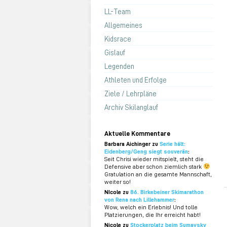
LL-Team
Allgemeines
Kidsrace
Gislauf
Legenden
Athleten und Erfolge
Ziele / Lehrpläne
Archiv Skilanglauf
Aktuelle Kommentare
Barbara Aichinger zu
Serie hält:
Eidenberg/Geng siegt souverän
:
Seit Chrisi wieder mitspielt, steht die
Defensive aber schon ziemlich stark
Gratulation an die gesamte Mannschaft,
weiter so!
NIcole zu
86. Birkebeiner Skimarathon
von Rena nach Lillehammer
:
Wow, welch ein Erlebnis! Und tolle
Platzierungen, die Ihr erreicht habt!
Nicole zu
Stockerplatz beim Sumavsky