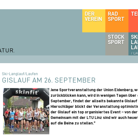
DER
RAD
TE
VEREIN
SPORT
STOCK
SK
SPORT
LA
LA
ATUR.
/ L
Ski-Langlauf/Laufen
GISLAUF AM 26. SEPTEMBER
Jene Sportveranstaltung der Union Eidenberg, we
zurückblicken kann, wird in wenigen Tagen über
September, findet der allseits bekannte Gislau
Hierschläger blickt der Veranstaltung optimisti
der Gislauf ein top organisiertes Event – von de
Gemeinsam mit der LTU Linz sind wir auch heuer
auf die Beine zu stellen.“