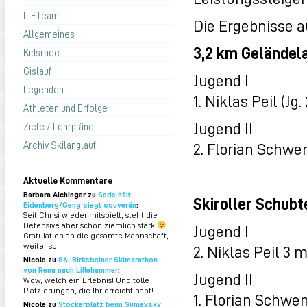
LL-Team
Die Ergebnisse a
Allgemeines
3,2 km Geländel
Kidsrace
Gislauf
Jugend I
Legenden
1. Niklas Peil (Jg
Athleten und Erfolge
Jugend II
Ziele / Lehrpläne
2. Florian Schwen
Archiv Skilanglauf
Aktuelle Kommentare
Barbara Aichinger zu
Serie hält:
Skiroller Schub
Eidenberg/Geng siegt souverän
:
Seit Chrisi wieder mitspielt, steht die
Defensive aber schon ziemlich stark
Jugend I
Gratulation an die gesamte Mannschaft,
weiter so!
2. Niklas Peil 3 
NIcole zu
86. Birkebeiner Skimarathon
von Rena nach Lillehammer
:
Jugend II
Wow, welch ein Erlebnis! Und tolle
Platzierungen, die Ihr erreicht habt!
1. Florian Schwe
Nicole zu
Stockerplatz beim Sumavsky