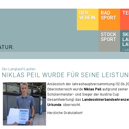
DER
RAD
TE
VEREIN
SPORT
STOCK
SK
SPORT
LA
LA
ATUR.
/ L
Ski-Langlauf/Laufen
NIKLAS PEIL WURDE FÜR SEINE LEISTU
Anlässlich der Jahreshauptversammlung (12.06.2
Oberösterreich wurde
Niklas Peil
aufgrund seiner 
Schülermeister- und Sieger der Austria Cup
Gesamtwertung) das
Landesskiverbandsehrenzei
Urkunde
überreicht.
Herzliche Gratulation!