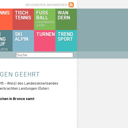
NEUIGKEITEN ABONNIEREN
NNIS
TISCH
FUSS
WAN
TENNIS
BALL
DERN
EIDENBERG
GENG
I
SKI
TURNEN
TREND
NG
ALPIN
SPORT
UF
AUFEN
NGEN GEEHRT
015 – Wels) des Landesskiverbandes
erbrachten Leistungen (Österr.
chen in Bronze samt