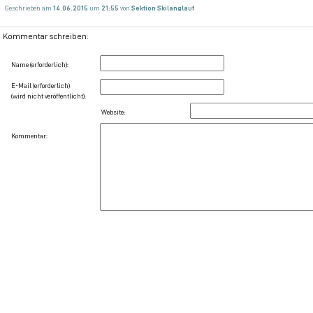
Geschrieben am
14.06.2015
um
21:55
von
Sektion Skilanglauf
Kommentar schreiben:
Name (erforderlich):
E-Mail (erforderlich)
(wird nicht veröffentlicht):
Website:
Kommentar: