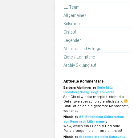
LL-Team
Allgemeines
Kidsrace
Gislauf
Legenden
Athleten und Erfolge
Ziele / Lehrpläne
Archiv Skilanglauf
Aktuelle Kommentare
Barbara Aichinger zu
Serie hält:
Eidenberg/Geng siegt souverän
:
Seit Chrisi wieder mitspielt, steht die
Defensive aber schon ziemlich stark
Gratulation an die gesamte Mannschaft,
weiter so!
NIcole zu
86. Birkebeiner Skimarathon
von Rena nach Lillehammer
:
Wow, welch ein Erlebnis! Und tolle
Platzierungen, die Ihr erreicht habt!
Nicole zu
Stockerplatz beim Sumavsky