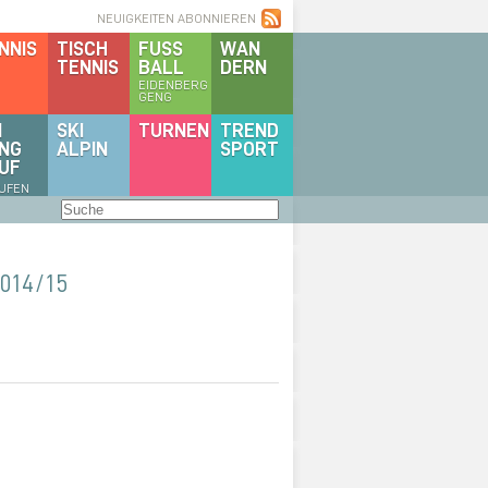
NEUIGKEITEN ABONNIEREN
NNIS
TISCH
FUSS
WAN
TENNIS
BALL
DERN
EIDENBERG
GENG
I
SKI
TURNEN
TREND
NG
ALPIN
SPORT
UF
AUFEN
14/15