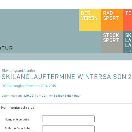
DER
RAD
TE
VEREIN
SPORT
STOCK
SK
SPORT
LA
LA
ATUR.
/ L
Ski-Langlauf/Laufen
SKILANGLAUFTERMINE WINTERSAISON 20
OÖ Skilanglauftermine 2014 2015
Geschrieben am
13.10.2014
um
20:11
von
Sektion Skilanglauf
Kommentar schreiben:
Name (erforderlich):
E-Mail (erforderlich)