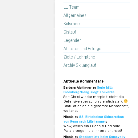
LL-Team
Allgemeines
Kidsrace
Gislauf
Legenden
Athleten und Erfolge
Ziele / Lehrpläne
Archiv Skilanglauf
Aktuelle Kommentare
Barbara Aichinger zu
Serie hält:
Eidenberg/Geng siegt souverän
:
Seit Chrisi wieder mitspielt, steht die
Defensive aber schon ziemlich stark
Gratulation an die gesamte Mannschaft,
weiter so!
NIcole zu
86. Birkebeiner Skimarathon
von Rena nach Lillehammer
:
Wow, welch ein Erlebnis! Und tolle
Platzierungen, die Ihr erreicht habt!
Nicole zu
Stockerplatz beim Sumavsky