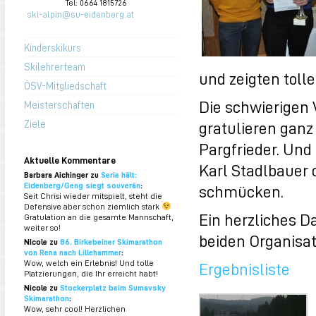
Tel: 0664 1815726
ski-alpin@su-eidenberg.at
Kinderskikurs
Skilehrerteam
und zeigten toll
ÖSV-Mitgliedschaft
Die schwierigen 
Meisterschaften
gratulieren ganz
Ziele
Pargfrieder. Und
Aktuelle Kommentare
Karl Stadlbauer 
Barbara Aichinger zu
Serie hält:
Eidenberg/Geng siegt souverän
:
schmücken.
Seit Chrisi wieder mitspielt, steht die
Defensive aber schon ziemlich stark
Ein herzliches D
Gratulation an die gesamte Mannschaft,
weiter so!
beiden Organisat
NIcole zu
86. Birkebeiner Skimarathon
von Rena nach Lillehammer
:
Wow, welch ein Erlebnis! Und tolle
Ergebnisliste
Platzierungen, die Ihr erreicht habt!
Nicole zu
Stockerplatz beim Sumavsky
Skimarathon
:
Wow, sehr cool! Herzlichen