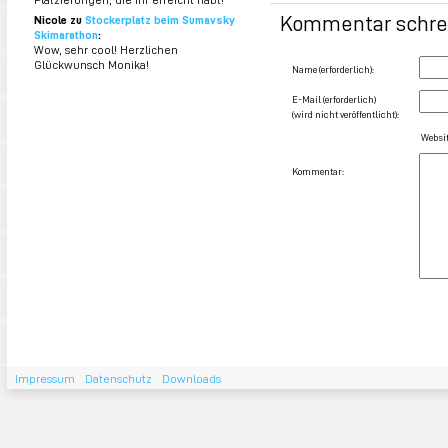
Kommentar schre
Nicole zu
Stockerplatz beim Sumavsky
Skimarathon
:
Wow, sehr cool! Herzlichen
Glückwunsch Monika!
Name (erforderlich):
E-Mail (erforderlich)
(wird nicht veröffentlicht):
Websit
Kommentar:
Impressum
Datenschutz
Downloads