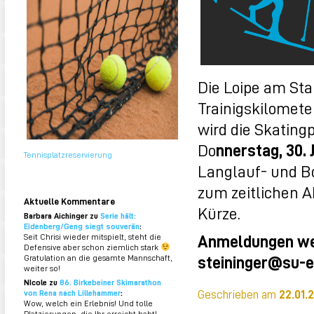
Die Loipe am Sta
Trainigskilomete
wird die Skating
Do
nnerstag, 30. 
Tennisplatzreservierung
Langlauf- und Bo
zum zeitlichen A
Aktuelle Kommentare
Kürze.
Barbara Aichinger zu
Serie hält:
Eidenberg/Geng siegt souverän
:
Anmeldungen we
Seit Chrisi wieder mitspielt, steht die
Defensive aber schon ziemlich stark
steininger@su-e
Gratulation an die gesamte Mannschaft,
weiter so!
NIcole zu
86. Birkebeiner Skimarathon
Geschrieben am
22.01.
von Rena nach Lillehammer
:
Wow, welch ein Erlebnis! Und tolle
Platzierungen, die Ihr erreicht habt!