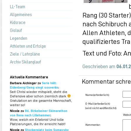
LL-Team
Rang (30 Starter
Allgemeines
nach Schibruch 
Kidsrace
Gislauf
Allen Athleten, 
Legenden
qualifiziertes Tr
Athleten und Erfolge
Text und Foto: A
Ziele / Lehrpläne
Archiv Skilanglauf
Geschrieben am
06.01.
Aktuelle Kommentare
Kommentar schre
Barbara Aichinger zu
Serie hält:
Eidenberg/Geng siegt souverän
:
Seit Chrisi wieder mitspielt, steht die
Name (erforderlich):
Defensive aber schon ziemlich stark
Gratulation an die gesamte Mannschaft,
E-Mail (erforderlich)
weiter so!
(wird nicht veröffentlicht):
NIcole zu
86. Birkebeiner Skimarathon
von Rena nach Lillehammer
:
Websit
Wow, welch ein Erlebnis! Und tolle
Platzierungen, die Ihr erreicht habt!
Kommentar:
Nicole zu
Stockerplatz beim Sumavsky