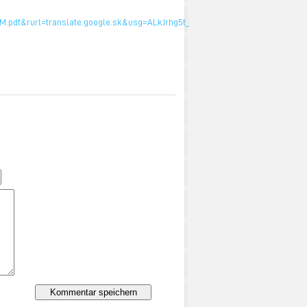
5M.pdf&rurl=translate.google.sk&usg=ALkJrhg5t_Srcq1DjUT8wa-