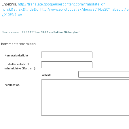
Ergebnis:
http://translate.googleusercontent.com/translate_c?
hl=sk&sl=sk&tl=de&u=http://www.euroloppet.sk/docs/2011/bs2011_absolut4
yjX1O9N8rcA
Geschrieben am
01.02.2011
um
18:06
von
Sektion Skilanglauf
Kommentar schreiben:
Name (erforderlich):
E-Mail (erforderlich)
(wird nicht veröffentlicht):
Website:
Kommentar: