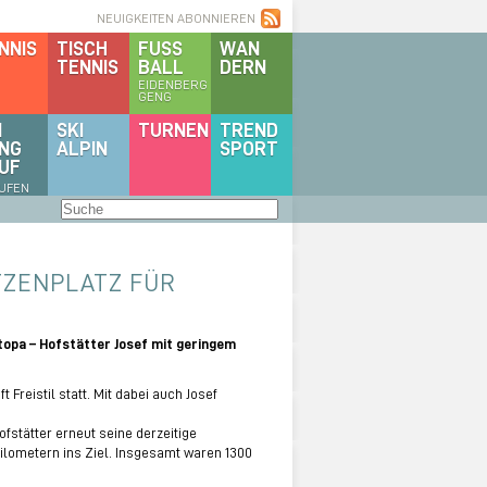
NEUIGKEITEN ABONNIEREN
NNIS
TISCH
FUSS
WAN
TENNIS
BALL
DERN
EIDENBERG
GENG
I
SKI
TURNEN
TREND
NG
ALPIN
SPORT
UF
AUFEN
TZENPLATZ FÜR
topa – Hofstätter Josef mit geringem
Freistil statt. Mit dabei auch Josef
fstätter erneut seine derzeitige
ilometern ins Ziel. Insgesamt waren 1300