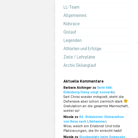
LL-Team
Allgemeines
Kidsrace
Gislauf
Legenden
Athleten und Erfolge
Ziele / Lehrpläne
Archiv Skilanglauf
Aktuelle Kommentare
Barbara Aichinger zu
Serie hält:
Eidenberg/Geng siegt souverän
:
Seit Chrisi wieder mitspielt, steht die
Defensive aber schon ziemlich stark
Gratulation an die gesamte Mannschaft,
weiter so!
NIcole zu
86. Birkebeiner Skimarathon
von Rena nach Lillehammer
:
Wow, welch ein Erlebnis! Und tolle
Platzierungen, die Ihr erreicht habt!
Nicole zu
Stockerplatz beim Sumavsky