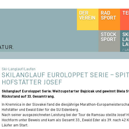
DER
RAD
TE
VEREIN
SPORT
STOCK
SK
SPORT
LA
LA
ATUR.
/ L
Ski-Langlauf/Laufen
SKILANGLAUF EUROLOPPET SERIE – SPI
HOFSTÄTTER JOSEF
Skilanglauf Euroloppet Serie: Weltcupstarter Bajcicak und gewinnt Biela S
Rückstand auf 33. Gesamtrang.
In Kremnica in der Slovakei fand die diesjährige Marathon-Europameisterschaft 
Hofstätter und Ewald Eder für die SU Eidenberg.
Nach seiner ausgezeichneten Leistung bei der Tour de Ramsau stellte Josef Ho
Hochform unter Beweis und kam als Gesamt 33., Ewald Eder als 39. nach 42 K
Läufer am Start.