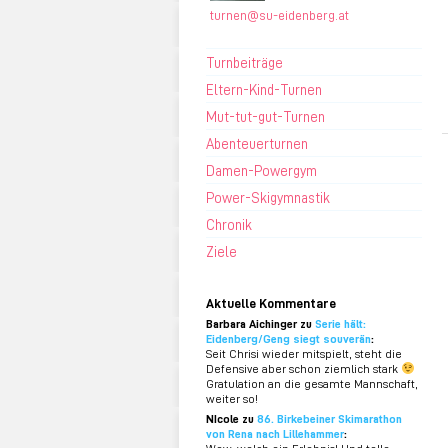
turnen@su-eidenberg.at
Turnbeiträge
Eltern-Kind-Turnen
Mut-tut-gut-Turnen
Abenteuerturnen
Damen-Powergym
Power-Skigymnastik
Chronik
Ziele
Aktuelle Kommentare
Barbara Aichinger zu
Serie hält:
Eidenberg/Geng siegt souverän
:
Seit Chrisi wieder mitspielt, steht die
Defensive aber schon ziemlich stark
Gratulation an die gesamte Mannschaft,
weiter so!
NIcole zu
86. Birkebeiner Skimarathon
von Rena nach Lillehammer
: