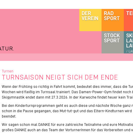
DER
RAD
TE
VEREIN
SPORT
STOCK
SK
SPORT
LA
LA
ATUR.
/ L
Turnen
TURNSAISON NEIGT SICH DEM ENDE
Wenn der Frühling so richtig in Fahrt kommt, bedeutet dies immer, dass die 
Wochen wird fleißig im Turnsaal trainiert. Das Damen-Power-Gym findet noch b
Skigymnastik endet dann mit 27.3.2026. In der Karwoche findet heuer kein Trai
Bei den Kinderturnprogrammen geht es auch diese und nächste Woche ganz no
schon in die Pause gegangen, das Mut-tut-gut und das Eltern-Kindturnen wird
beendet.
Wir sagen schon mal DANKE für eure zahlreiche Teilnahme und eure Motivatio
großes DANKE auch an das Team der VorturnerInnen für das Vorbereiten und v