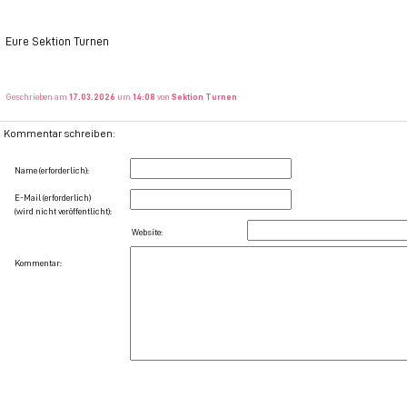
Eure Sektion Turnen
Geschrieben am
17.03.2026
um
14:08
von
Sektion Turnen
Kommentar schreiben:
Name (erforderlich):
E-Mail (erforderlich)
(wird nicht veröffentlicht):
Website:
Kommentar: