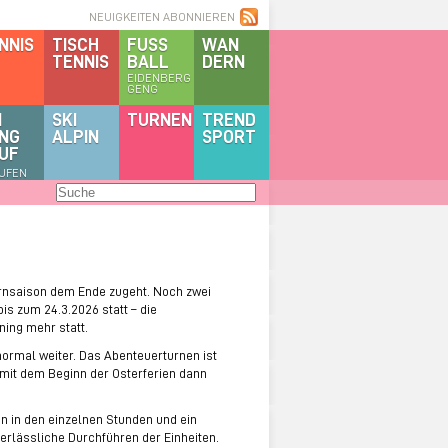
NEUIGKEITEN ABONNIEREN
NNIS
TISCH
FUSS
WAN
TENNIS
BALL
DERN
EIDENBERG
GENG
I
SKI
TURNEN
TREND
NG
ALPIN
SPORT
UF
AUFEN
Turnsaison dem Ende zugeht. Noch zwei
is zum 24.3.2026 statt – die
ning mehr statt.
rmal weiter. Das Abenteuerturnen ist
 mit dem Beginn der Osterferien dann
n in den einzelnen Stunden und ein
erlässliche Durchführen der Einheiten.