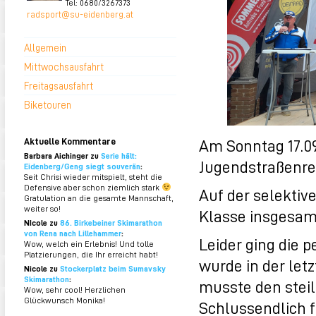
Tel: 0680/3267373
radsport@su-eidenberg.at
Allgemein
Mittwochsausfahrt
Freitagsausfahrt
Biketouren
Am Sonntag 17.09
Aktuelle Kommentare
Barbara Aichinger zu
Serie hält:
Jugendstraßenren
Eidenberg/Geng siegt souverän
:
Seit Chrisi wieder mitspielt, steht die
Defensive aber schon ziemlich stark
Auf der selektiv
Gratulation an die gesamte Mannschaft,
weiter so!
Klasse insgesamt
NIcole zu
86. Birkebeiner Skimarathon
von Rena nach Lillehammer
:
Leider ging die p
Wow, welch ein Erlebnis! Und tolle
Platzierungen, die Ihr erreicht habt!
wurde in der let
Nicole zu
Stockerplatz beim Sumavsky
Skimarathon
:
musste den steil
Wow, sehr cool! Herzlichen
Glückwunsch Monika!
Schlussendlich fu