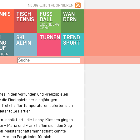
NEUIGKEITEN ABONNIEREN
NNIS
TISCH
FUSS
WAN
TENNIS
BALL
DERN
EIDENBERG
GENG
I
SKI
TURNEN
TREND
NG
ALPIN
SPORT
UF
AUFEN
es in den Vorrunden und Kreuzspielen
ie Finalspiele der diesjährigen
. Trotz heißer Temperaturen lieferten sich
eler tolle Partien.
rn Jannik Hartl, die Hobby-Klassen gingen
der – Maria und Franz ließen sich den Sieg
en-Meisterschaftsmannschaft konnte
 Martina Pargfrieder für sich