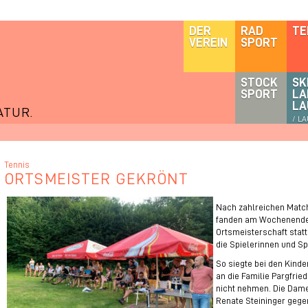
DER
RAD
TE
VEREIN
SPORT
STOCK
SK
SPORT
LA
LA
ATUR.
/ L
Tennis
ORTSMEISTER GEKRÖNT
Nach zahlreichen Match
fanden am Wochenende d
Ortsmeisterschaft statt
die Spielerinnen und Spi
So siegte bei den Kinde
an die Familie Pargfrie
nicht nehmen. Die Dam
Renate Steininger gegen