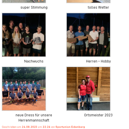
super Stimmung
tolles Wetter
Nachwuchs
Herren – Hobby
neue Dress für unsere
Ortsmeister 2023
Herrenmannschaft
Geschrieben am
24.08.2023
um
22:26
von
Sportunion Eidenberg