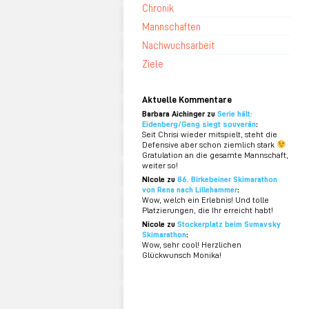
Chronik
Mannschaften
Nachwuchsarbeit
Ziele
Aktuelle Kommentare
Barbara Aichinger zu
Serie hält:
Eidenberg/Geng siegt souverän
:
Seit Chrisi wieder mitspielt, steht die
Defensive aber schon ziemlich stark
Gratulation an die gesamte Mannschaft,
weiter so!
NIcole zu
86. Birkebeiner Skimarathon
von Rena nach Lillehammer
:
Wow, welch ein Erlebnis! Und tolle
Platzierungen, die Ihr erreicht habt!
Nicole zu
Stockerplatz beim Sumavsky
Skimarathon
:
Wow, sehr cool! Herzlichen
Glückwunsch Monika!