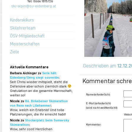
Tel: 0664 1815726
ski-alpin@su-eidenberg.at
Kinderskikurs
Skilehrerteam
ÖSV-Mitgliedschaft
Meisterschaften
Ziele
Geschrieben am
12.12.
Aktuelle Kommentare
Barbara Aichinger zu
Serie hält:
Eidenberg/Geng siegt souverän
:
Kommentar schre
Seit Chrisi wieder mitspielt, steht die
Defensive aber schon ziemlich stark
Gratulation an die gesamte Mannschaft,
Name (erforderlich):
weiter so!
NIcole zu
86. Birkebeiner Skimarathon
E-Mail (erforderlich)
von Rena nach Lillehammer
:
(wird nicht veröffentlicht):
Wow, welch ein Erlebnis! Und tolle
Platzierungen, die Ihr erreicht habt!
Websit
Nicole zu
Stockerplatz beim Sumavsky
Skimarathon
:
Kommentar:
Wow, sehr cool! Herzlichen