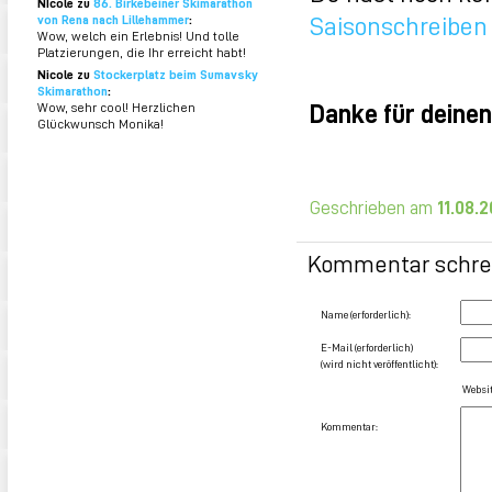
NIcole zu
86. Birkebeiner Skimarathon
Saisonschreiben
von Rena nach Lillehammer
:
Wow, welch ein Erlebnis! Und tolle
Platzierungen, die Ihr erreicht habt!
Nicole zu
Stockerplatz beim Sumavsky
Skimarathon
:
Danke für deinen
Wow, sehr cool! Herzlichen
Glückwunsch Monika!
Geschrieben am
11.08.
Kommentar schre
Name (erforderlich):
E-Mail (erforderlich)
(wird nicht veröffentlicht):
Websit
Kommentar: