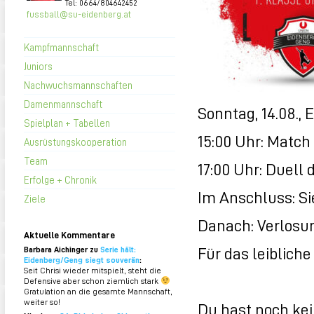
Tel: 0664/804642452
fussball@su-eidenberg.at
Kampfmannschaft
Juniors
Nachwuchsmannschaften
Damenmannschaft
Sonntag, 14.08.,
Spielplan + Tabellen
15:00 Uhr: Match 
Ausrüstungskooperation
Team
17:00 Uhr: Duel
Erfolge + Chronik
Im Anschluss: Si
Ziele
Danach: Verlosu
Aktuelle Kommentare
Für das leibliche
Barbara Aichinger zu
Serie hält:
Eidenberg/Geng siegt souverän
:
Seit Chrisi wieder mitspielt, steht die
Defensive aber schon ziemlich stark
Gratulation an die gesamte Mannschaft,
weiter so!
Du hast noch kein