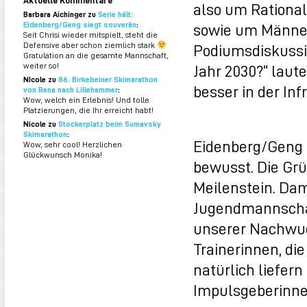
also um Rationa
Barbara Aichinger zu
Serie hält:
sowie um Männer
Eidenberg/Geng siegt souverän
:
Seit Chrisi wieder mitspielt, steht die
Podiumsdiskussi
Defensive aber schon ziemlich stark
Gratulation an die gesamte Mannschaft,
Jahr 2030?“ laute
weiter so!
NIcole zu
86. Birkebeiner Skimarathon
besser in der Inf
von Rena nach Lillehammer
:
Wow, welch ein Erlebnis! Und tolle
Platzierungen, die Ihr erreicht habt!
Nicole zu
Stockerplatz beim Sumavsky
Skimarathon
:
Eidenberg/Geng i
Wow, sehr cool! Herzlichen
Glückwunsch Monika!
bewusst. Die Gr
Meilenstein. Dam
Jugendmannschaf
unserer Nachwuc
Trainerinnen, di
natürlich liefer
Impulsgeberinnen