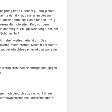
egegnung hatte Eidenberg/Geng großes
achte damit klar, dass er an diesem
 und war damit die Basis für den Erfolg.
areren Möglichkeiten. Kurz vor dem
fand den Weg zu Philipp Weissengruber, der
. Schönes Tor!
 Vorgaben weitestgehend um. Das
werte Passstafetten. Neustift versuchte,
gen, der Abschluss einer Aktion war aber
nnerstag steht das Nachtragsspiel gegen
ena.
 ziemlich deutlich aus – obwohl unser
 Defensivperformance und vermeidbare