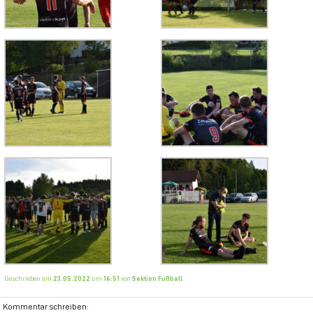
Geschrieben am
23.05.2022
um
16:51
von
Sektion Fußball
Kommentar schreiben: