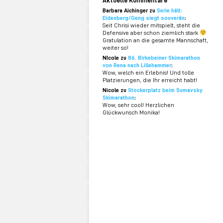
Barbara Aichinger zu
Serie hält:
Eidenberg/Geng siegt souverän
:
Seit Chrisi wieder mitspielt, steht die
Defensive aber schon ziemlich stark
Gratulation an die gesamte Mannschaft,
weiter so!
NIcole zu
86. Birkebeiner Skimarathon
von Rena nach Lillehammer
:
Wow, welch ein Erlebnis! Und tolle
Platzierungen, die Ihr erreicht habt!
Nicole zu
Stockerplatz beim Sumavsky
Skimarathon
:
Wow, sehr cool! Herzlichen
Glückwunsch Monika!