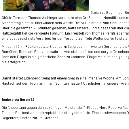
Gleich zu Beginn der B
Glück: Tormann Thomas Aichinger vereitelte eine Großchance Neustifts und m
Nachmittag nicht zu überwinden sein werde. Die Null hielt bis zum Schlusspfiff
Über die gesamten 90 Minuten gesehen, hatte unsere Elf die besseren und kl
Halbzeitpfiff fiel die verdiente Führung: Ein Freistoß von Thomas Pargfrieder 
eine ausgezeichnete Vorarbeit für den Torschützen Tobi Wollendorfer leistete
Mit dem 1:0 im Rücken setzte Eidenberg/Geng auch im zweiten Durchgang die
Bemühen, Ruhe am Ball zu bewahren, war stets spürbar und sorgte für sehens
über den Flügel in die gefährliche Zone zu kommen. Einige Male ist das gelun
nie erfolgreich.
Damit startet Eidenberg/Geng mit einem Sieg in eine intensive Woche. Am Do
Haslach auf dem Programm, am Sonntag gastiert Ulrichsberg in unserer Ar
Juniors verlieren 1:5
Die Niederlage gegen den zukünftigen Meister der 1. Klasse Nord Reserve fiel
Team in Ballbesitz eine akzeptable Leistung ablieferte. Eine durchwachsene
Gegentore führten zur 1:5-Klatsche.