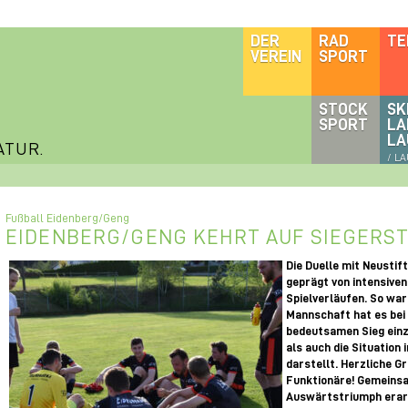
DER
RAD
TE
VEREIN
SPORT
STOCK
SK
SPORT
LA
LA
ATUR.
/ L
Fußball Eidenberg/Geng
EIDENBERG/GENG KEHRT AUF SIEGERST
Die Duelle mit Neustift
geprägt von intensiv
Spielverläufen. So wa
Mannschaft hat es bei
bedeutsamen Sieg einz
als auch die Situation 
darstellt. Herzliche G
Funktionäre! Gemeinsa
Auswärtstriumph erarb