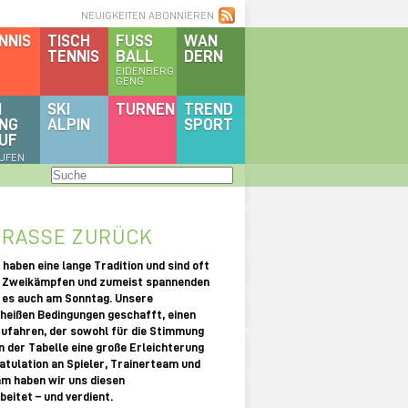
NEUIGKEITEN ABONNIEREN
NNIS
TISCH
FUSS
WAN
TENNIS
BALL
DERN
EIDENBERG
GENG
I
SKI
TURNEN
TREND
NG
ALPIN
SPORT
UF
AUFEN
RASSE ZURÜCK
 haben eine lange Tradition und sind oft
en Zweikämpfen und zumeist spannenden
r es auch am Sonntag. Unsere
 heißen Bedingungen geschafft, einen
ufahren, der sowohl für die Stimmung
in der Tabelle eine große Erleichterung
ratulation an Spieler, Trainerteam und
m haben wir uns diesen
eitet – und verdient.