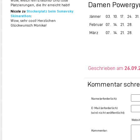
Wow, welch ein Erlebnis! Und tolle
Damen Powergym
Platzierungen, die Ihr erreicht habt!
Nicole zu
Stockerplatz beim Sumavsky
Skimarathon
:
Jänner
03.
10.
17.
24.
31.
Wow, sehr cool! Herzlichen
Februar
07.
14.
21.
28.
Glückwunsch Monika!
März
07.
14.
21.
28.
Geschrieben am
26.09.
Kommentar schre
Name (erforderlich):
E-Mail (erforderlich)
(wird nicht veröffentlicht):
Websit
Kommentar: