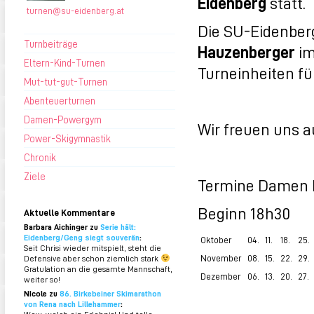
Eidenberg
statt.
turnen@su-eidenberg.at
Die SU-Eidenber
Turnbeiträge
Hauzenberger
im
Eltern-Kind-Turnen
Turneinheiten f
Mut-tut-gut-Turnen
Abenteuerturnen
Damen-Powergym
Wir freuen uns a
Power-Skigymnastik
Chronik
Ziele
Termine Damen 
Beginn 18h30
Aktuelle Kommentare
Barbara Aichinger zu
Serie hält:
Eidenberg/Geng siegt souverän
:
Oktober
04.
11.
18.
25.
Seit Chrisi wieder mitspielt, steht die
November
08.
15.
22.
29.
Defensive aber schon ziemlich stark
Gratulation an die gesamte Mannschaft,
Dezember
06.
13.
20.
27.
weiter so!
NIcole zu
86. Birkebeiner Skimarathon
von Rena nach Lillehammer
: