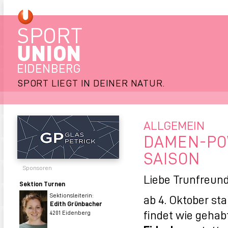
SPORT LIEGT IN DEINER NATUR.
ALLGEMEIN
DAMEN-POW
SAISON
Sponsoren
Liebe Trunfreund
Sektion Turnen
Sektionsleiterin:
ab 4. Oktober st
Edith Grünbacher
findet wie gehab
4201 Eidenberg