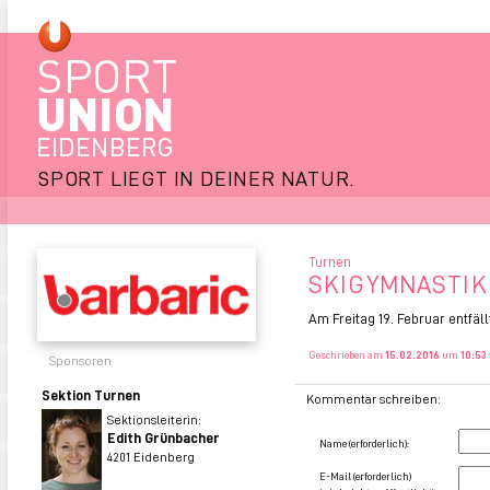
SPORT LIEGT IN DEINER NATUR.
Turnen
SKIGYMNASTIK
Am Freitag 19. Februar entfäl
Geschrieben am
15.02.2016
um
10:53
Sponsoren
Sektion Turnen
Kommentar schreiben:
Sektionsleiterin:
Edith Grünbacher
Name (erforderlich):
4201 Eidenberg
E-Mail (erforderlich)