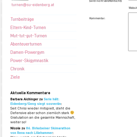
(wird nicht veröffentlicht):
turnen@su-eidenberg.at
Websit
Turnbeiträge
Kommentar:
Eltern-Kind-Turnen
Mut-tut-gut-Turnen
Abenteuerturnen
Damen-Powergym
Power-Skigymnastik
Chronik
Ziele
Aktuelle Kommentare
Barbara Aichinger zu
Serie hält:
Eidenberg/Geng siegt souverän
:
Seit Chrisi wieder mitspielt, steht die
Defensive aber schon ziemlich stark
Gratulation an die gesamte Mannschaft,
weiter so!
NIcole zu
86. Birkebeiner Skimarathon
von Rena nach Lillehammer
: