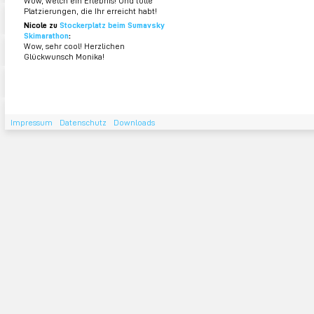
Wow, welch ein Erlebnis! Und tolle
Platzierungen, die Ihr erreicht habt!
Nicole zu
Stockerplatz beim Sumavsky
Skimarathon
:
Wow, sehr cool! Herzlichen
Glückwunsch Monika!
Impressum
Datenschutz
Downloads