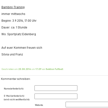
Bambini-Training
immer mittwochs
Beginn: 3.9.2014, 17:00 Uhr
Dauer: ca. 1 Stunde
Wo: Sportplatz Eidenberg
Auf euer Kommen freuen sich
Silvia und Franz
Geschrieben am
20.08.2014
um
17:09
von
Sektion Fußball
Kommentar schreiben:
Name (erforderlich):
E-Mail (erforderlich)
(wird nicht veröffentlicht):
Website: