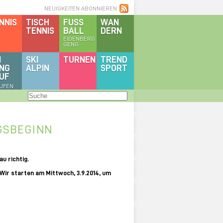
NEUIGKEITEN ABONNIEREN
NNIS
TISCH
FUSS
WAN
TENNIS
BALL
DERN
EIDENBERG
GENG
I
SKI
TURNEN
TREND
NG
ALPIN
SPORT
UF
AUFEN
NGSBEGINN
u richtig.
 Wir starten am Mittwoch, 3.9.2014, um