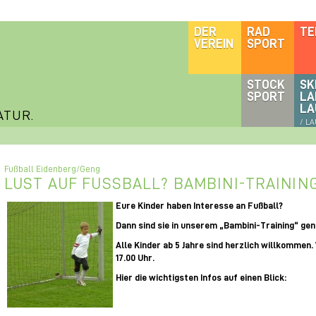
DER
RAD
TE
VEREIN
SPORT
STOCK
SK
SPORT
LA
LA
ATUR.
/ L
Fußball Eidenberg/Geng
LUST AUF FUSSBALL? BAMBINI-TRAINI
Eure Kinder haben Interesse an Fußball?
Dann sind sie in unserem „Bambini-Training“ gena
Alle Kinder ab 5 Jahre sind herzlich willkommen.
17.00 Uhr.
Hier die wichtigsten Infos auf einen Blick: