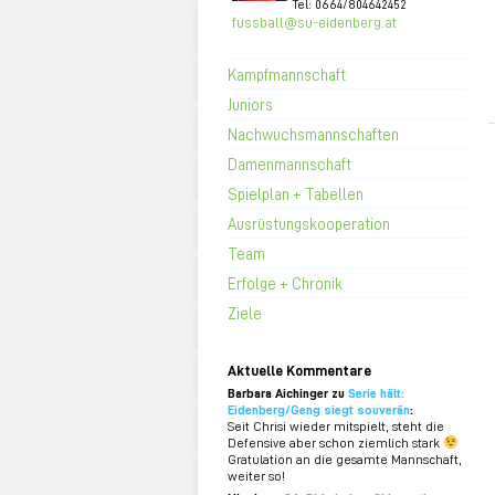
Tel: 0664/804642452
fussball@su-eidenberg.at
Kampfmannschaft
Juniors
Nachwuchsmannschaften
Damenmannschaft
Spielplan + Tabellen
Ausrüstungskooperation
Team
Erfolge + Chronik
Ziele
Aktuelle Kommentare
Barbara Aichinger zu
Serie hält:
Eidenberg/Geng siegt souverän
:
Seit Chrisi wieder mitspielt, steht die
Defensive aber schon ziemlich stark
Gratulation an die gesamte Mannschaft,
weiter so!