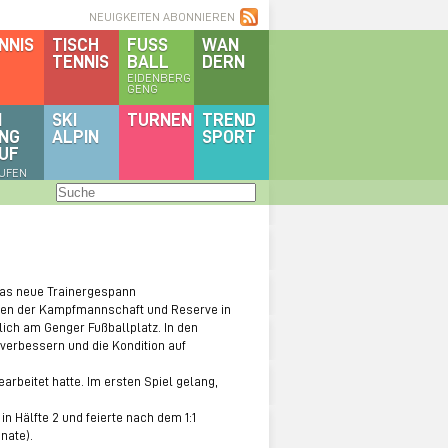
NEUIGKEITEN ABONNIEREN
NNIS
TISCH
FUSS
WAN
TENNIS
BALL
DERN
EIDENBERG
GENG
I
SKI
TURNEN
TREND
NG
ALPIN
SPORT
UF
AUFEN
das neue Trainergespann
nden der Kampfmannschaft und Reserve in
ich am Genger Fußballplatz. In den
 verbessern und die Kondition auf
arbeitet hatte. Im ersten Spiel gelang,
 Hälfte 2 und feierte nach dem 1:1
nate).