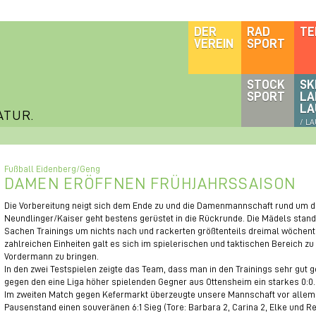
DER
RAD
TE
VEREIN
SPORT
STOCK
SK
SPORT
LA
LA
ATUR.
/ L
Fußball Eidenberg/Geng
DAMEN ERÖFFNEN FRÜHJAHRSSAISON
Die Vorbereitung neigt sich dem Ende zu und die Damenmannschaft rund um 
Neundlinger/Kaiser geht bestens gerüstet in die Rückrunde. Die Mädels sta
Sachen Trainings um nichts nach und rackerten größtenteils dreimal wöchentl
zahlreichen Einheiten galt es sich im spielerischen und taktischen Bereich zu
Vordermann zu bringen.
In den zwei Testspielen zeigte das Team, dass man in den Trainings sehr gut ge
gegen den eine Liga höher spielenden Gegner aus Ottensheim ein starkes 0:0.
Im zweiten Match gegen Kefermarkt überzeugte unsere Mannschaft vor allem in
Pausenstand einen souveränen 6:1 Sieg (Tore: Barbara 2, Carina 2, Elke und Re