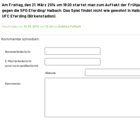
Am Freitag, den 21. März 2014 um 18:30 startet man zum Auftakt der Früh
gegen die SPG Eferding/ Haibach. Das Spiel findet nicht wie gewohnt in Hai
UFC Eferding (Birkenstadion).
Geschrieben am
15.03.2014
um
12:40
von
Sektion Fußball
Kommentar schreiben:
Name (erforderlich):
E-Mail (erforderlich)
(wird nicht veröffentlicht):
Website:
Kommentar: