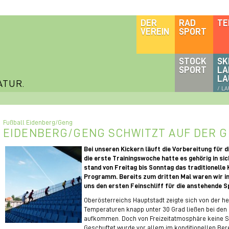
DER
RAD
TE
VEREIN
SPORT
STOCK
SK
SPORT
LA
LA
ATUR.
/ L
Fußball Eidenberg/Geng
EIDENBERG/GENG SCHWITZT AUF DER 
Bei unseren Kickern läuft die Vorbereitung für d
die erste Trainingswoche hatte es gehörig in sic
stand von Freitag bis Sonntag das traditionelle
Programm. Bereits zum dritten Mal waren wir i
uns den ersten Feinschliff für die anstehende Sp
Oberösterreichs Hauptstadt zeigte sich von der h
Temperaturen knapp unter 30 Grad ließen bei den
aufkommen. Doch von Freizeitatmosphäre keine Spur
Geschuftet wurde vor allem im konditionellen Bere