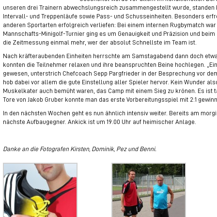
unseren drei Trainern abwechslungsreich zusammengestellt wurde, standen K
Intervall- und Treppenläufe sowie Pass- und Schusseinheiten. Besonders erfr
anderen Sportarten erfolgreich verliefen: Bei einem internen Rugbymatch war
Mannschafts-Minigolf-Turnier ging es um Genauigkeit und Präzision und beim 
die Zeitmessung einmal mehr, wer der absolut Schnellste im Team ist.
Nach kräfteraubenden Einheiten herrschte am Samstagabend dann doch etw
konnten die Teilnehmer relaxen und ihre beanspruchten Beine hochlegen. „Ein
gewesen, unterstrich Chefcoach Sepp Pargfrieder in der Besprechung vor de
hob dabei vor allem die gute Einstellung aller Spieler hervor. Kein Wunder al
Muskelkater auch bemüht waren, das Camp mit einem Sieg zu krönen. Es ist 
Tore von Jakob Gruber konnte man das erste Vorbereitungsspiel mit 2:1 gewin
In den nächsten Wochen geht es nun ähnlich intensiv weiter. Bereits am morg
nächste Aufbaugegner. Ankick ist um 19.00 Uhr auf heimischer Anlage.
Danke an die Fotografen Kirsten, Dominik, Pez und Benni.