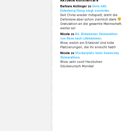
Barbara Aichinger zu
Serie hält:
Eidenberg/Geng siegt souverän
:
Seit Chrisi wieder mitspielt, steht die
Defensive aber schon ziemlich stark
Gratulation an die gesamte Mannschaft,
weiter so!
NIcole zu
86. Birkebeiner Skimarathon
von Rena nach Lillehammer
:
Wow, welch ein Erlebnis! Und tolle
Platzierungen, die Ihr erreicht habt!
Nicole zu
Stockerplatz beim Sumavsky
Skimarathon
:
Wow, sehr cool! Herzlichen
Glückwunsch Monika!