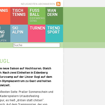
NEUIGKEITEN ABONNIEREN
NNIS
TISCH
FUSS
WAN
TENNIS
BALL
DERN
EIDENBERG
GENG
I
SKI
TURNEN
TREND
NG
ALPIN
SPORT
UF
AUFEN
GUGL
ie neue Saison auf Hochtouren. Gleich
h: Nach zwei Einheiten in Eidenberg
 Kurzcamp auf der Linzer Gugl auf dem
m Olympiazentrum zu Gast und holten
ielzeit.
eißesten Seite: Praller Sonnenschein und
 Kaderspielern Urlaubsfeeling
, es hieß „drillen statt chillen“.
ich: Auf dem Trainingsplan, der von