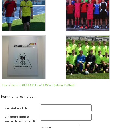
Geschrieben am
23.07.2013
um
18:27
von
Sektion Fußball
Kommentar schreiben:
Name (erforderlich):
E-Mail (erforderlich)
(wird nicht veröffentlicht):
Website: