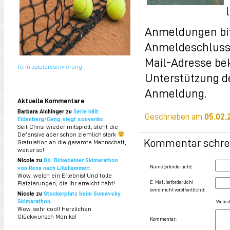
Anmeldungen bit
Anmeldeschluss i
Mail-Adresse be
Tennisplatzreservierung
Unterstützung der
Anmeldung.
Aktuelle Kommentare
Barbara Aichinger zu
Serie hält:
Geschrieben am
05.02.
Eidenberg/Geng siegt souverän
:
Seit Chrisi wieder mitspielt, steht die
Defensive aber schon ziemlich stark
Kommentar schre
Gratulation an die gesamte Mannschaft,
weiter so!
NIcole zu
86. Birkebeiner Skimarathon
Name (erforderlich):
von Rena nach Lillehammer
:
Wow, welch ein Erlebnis! Und tolle
E-Mail (erforderlich)
Platzierungen, die Ihr erreicht habt!
(wird nicht veröffentlicht):
Nicole zu
Stockerplatz beim Sumavsky
Skimarathon
:
Websit
Wow, sehr cool! Herzlichen
Glückwunsch Monika!
Kommentar: