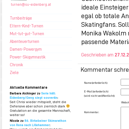
turnen@su-eidenberg.at
ideale Einsteige
egal ob totale A
Turnbeiträge
Skatingfans. Sol
Eltern-Kind-Turnen
Monika Wakolm me
Mut-tut-gut-Turnen
passende Materia
Abenteuerturnen
Damen-Powergym
Geschrieben am
27.12.
Power-Skigymnastik
Chronik
Kommentar schre
Ziele
Name (erforderlich):
Aktuelle Kommentare
E-Mail (erforderlich)
Barbara Aichinger zu
Serie hält:
(wird nicht veröffentlicht):
Eidenberg/Geng siegt souverän
:
Seit Chrisi wieder mitspielt, steht die
Websit
Defensive aber schon ziemlich stark
Gratulation an die gesamte Mannschaft,
Kommentar:
weiter so!
NIcole zu
86. Birkebeiner Skimarathon
von Rena nach Lillehammer
: