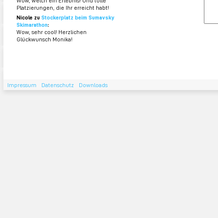
Wow, welch ein Erlebnis! Und tolle
Platzierungen, die Ihr erreicht habt!
Nicole zu
Stockerplatz beim Sumavsky
Skimarathon
:
Wow, sehr cool! Herzlichen
Glückwunsch Monika!
Impressum
Datenschutz
Downloads