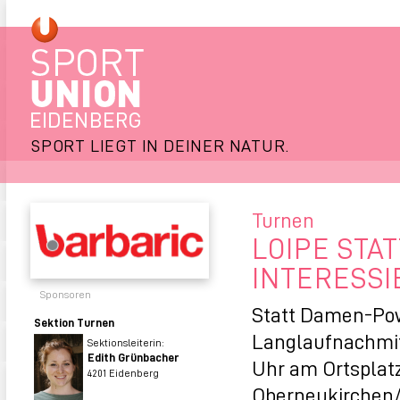
SPORT LIEGT IN DEINER NATUR.
Turnen
LOIPE STA
INTERESS
Sponsoren
Statt Damen-Pow
Sektion Turnen
Langlaufnachmitt
Sektionsleiterin:
Edith Grünbacher
Uhr am Ortsplatz
4201 Eidenberg
Oberneukirchen/