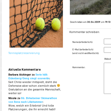
Geschrieben am
30.04.2009
um
19:13
Kommentar schreiben:
Name (erforderlich):
E-Mail (erforderlich)
Tennisplatzreservierung
(wird nicht veröffentlicht):
Websit
Kommentar:
Aktuelle Kommentare
Barbara Aichinger zu
Serie hält:
Eidenberg/Geng siegt souverän
:
Seit Chrisi wieder mitspielt, steht die
Defensive aber schon ziemlich stark
Gratulation an die gesamte Mannschaft,
weiter so!
NIcole zu
86. Birkebeiner Skimarathon
von Rena nach Lillehammer
:
Wow, welch ein Erlebnis! Und tolle
Platzierungen, die Ihr erreicht habt!